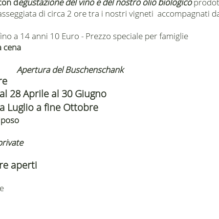
con
d
egustazione del vino e del nostro olio biologico
prodot
asseggiata di circa 2 ore tra i nostri vigneti accompagnati 
no a 14 anni 10 Euro - Prezzo speciale per famiglie
la cena
Apertura del Buschenschank
re
al 28 Aprile al 30 Giugno
a Luglio a fine Ottobre
iposo
private
re aperti
ne