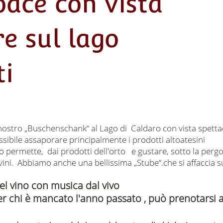
pace con vista
e sul lago
ti
l nostro „Buschenschank“ al Lago di Caldaro con vista spetta
ossibile assaporare principalmente i prodotti altoatesini
o permette, dai prodotti dell'orto e gustare, sotto la pergo
ti vini. Abbiamo anche una bellissima „Stube“.che si affaccia s
el vino con musica dal vivo
per chi è mancato l'anno passato , può prenotarsi