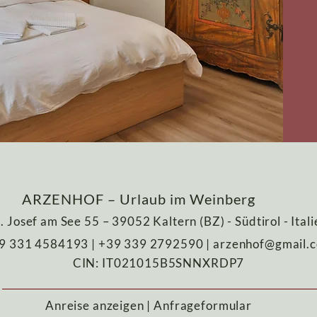
ARZENHOF – Urlaub im Weinberg
t. Josef am See 55 – 39052 Kaltern (BZ) - Südtirol - Itali
9 331 4584193
| +39 339 2792590
|
arzenhof@gmail.
CIN: IT021015B5SNNXRDP7
Anreise anzeigen
|
Anfrageformular