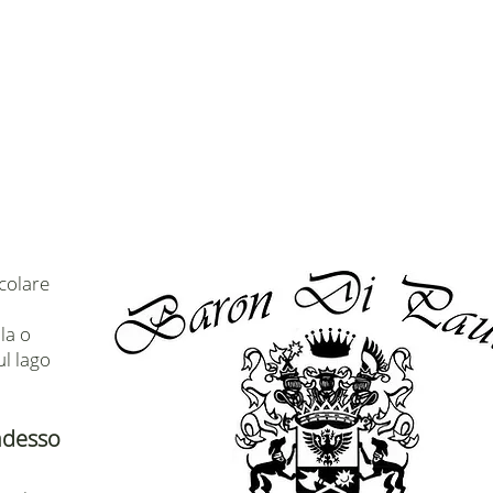
colare
la o
ul lago
 adesso