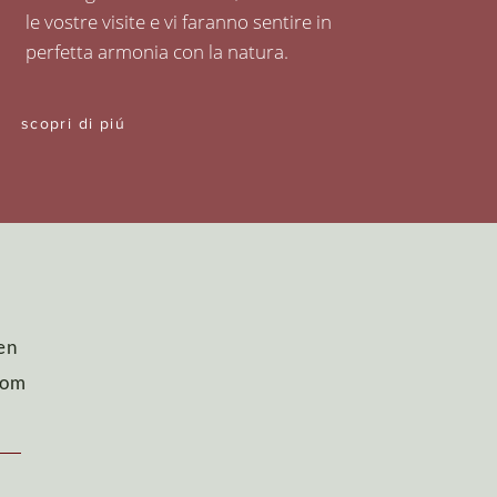
le vostre visite e vi faranno sentire in
perfetta armonia con la natura.
scopri di piú
en
com